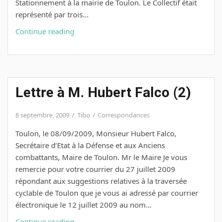
Stationnement à la mairie de Toulon. Le Collectif était
représenté par trois…
Contact
Continue reading
,
le
compte-
rendu
Lettre à M. Hubert Falco (2)
de
la
réunion
8 septembre, 2009
Tibo
Correspondances
en
Toulon, le 08/09/2009, Monsieur Hubert Falco,
Mairie
Secrétaire d’Etat à la Défense et aux Anciens
du
combattants, Maire de Toulon. Mr le Maire Je vous
23/04/10
remercie pour votre courrier du 27 juillet 2009
répondant aux suggestions relatives à la traversée
cyclable de Toulon que je vous ai adressé par courrier
électronique le 12 juillet 2009 au nom…
Lettre
Continue reading