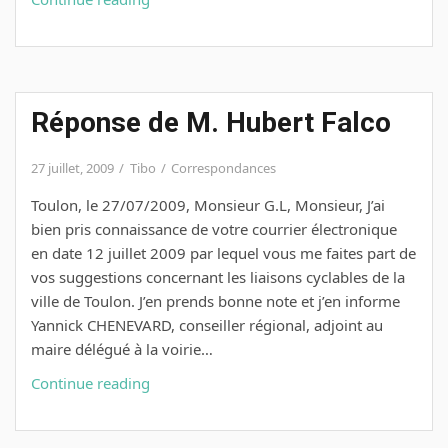
à
M.
Hubert
Falco
Réponse de M. Hubert Falco
(2)
27 juillet, 2009
Tibo
Correspondances
Toulon, le 27/07/2009, Monsieur G.L, Monsieur, J’ai
bien pris connaissance de votre courrier électronique
en date 12 juillet 2009 par lequel vous me faites part de
vos suggestions concernant les liaisons cyclables de la
ville de Toulon. J’en prends bonne note et j’en informe
Yannick CHENEVARD, conseiller régional, adjoint au
maire délégué à la voirie…
Réponse
Continue reading
de
M.