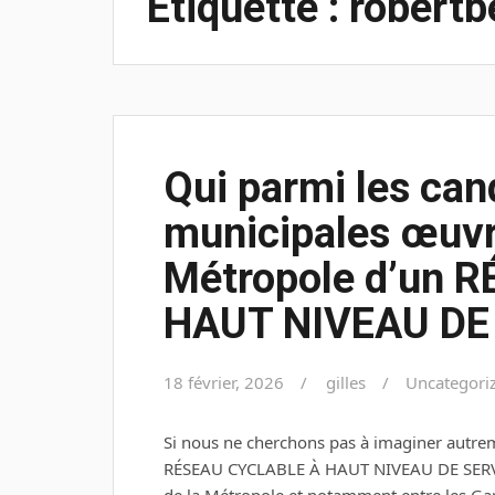
Étiquette :
robertb
Qui parmi les can
municipales œuvre
Métropole d’un 
HAUT NIVEAU DE
18 février, 2026
gilles
Uncategori
Si nous ne cherchons pas à imaginer autrem
RÉSEAU CYCLABLE À HAUT NIVEAU DE SERVI