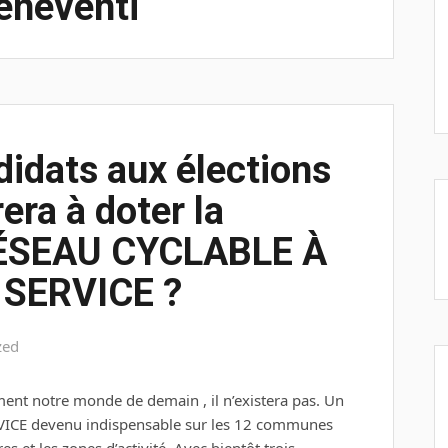
eneventi
didats aux élections
ra à doter la
RÉSEAU CYCLABLE À
 SERVICE ?
zed
ent notre monde de demain , il n’existera pas. Un
CE devenu indispensable sur les 12 communes