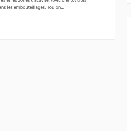
 et les zones d’activité. Avec bientôt trois
dans les embouteillages. Toulon…