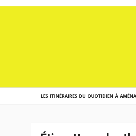
Aller
au
contenu
LES ITINÉRAIRES DU QUOTIDIEN À AMÉN