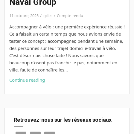
Naval Group
11 octobre, 2025
gilles
Compte-rendu
Accompagner à vélo : une première expérience réussie !
Cela faisait un certain temps que nous avions envie de
tester ce concept : accompagner, pendant une semaine,
des personnes sur leur trajet domicile-travail à vélo.
C’est désormais chose faite ! Nous savons que
beaucoup n’osent pas franchir le pas, notamment en
ville, faute de connaître les…
Semaine
Continue reading
européenne
de
la
mobilité
pour
Retrouvez-nous sur les réseaux sociaux
nous
c’était