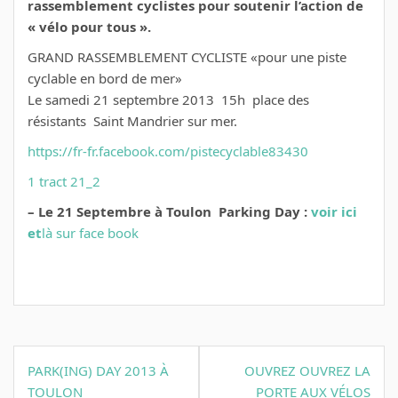
rassemblement cyclistes pour soutenir l’action de
« vélo pour tous ».
GRAND RASSEMBLEMENT CYCLISTE «pour une piste
cyclable en bord de mer»
Le samedi 21 septembre 2013 15h place des
résistants Saint Mandrier sur mer.
https://fr-fr.facebook.com/pistecyclable83430
1 tract 21_2
– Le 21 Septembre à Toulon Parking Day :
voir ici
et
là
sur face book
Navigation
PARK(ING) DAY 2013 À
OUVREZ OUVREZ LA
de
TOULON
PORTE AUX VÉLOS