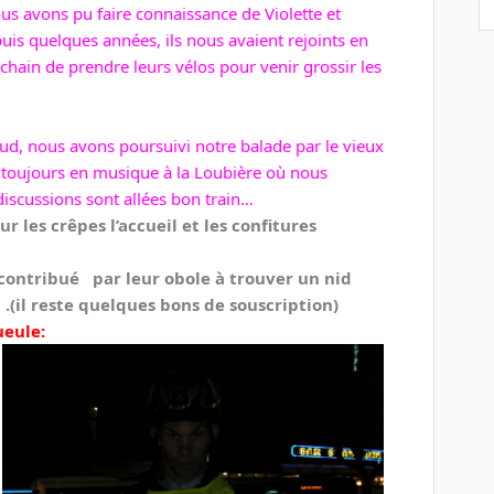
ous avons pu faire connaissance de Violette et
uis quelques années, ils nous avaient rejoints en
chain de prendre leurs vélos pour venir grossir les
haud, nous avons poursuivi notre balade par le vieux
r toujours en musique à la Loubière où nous
 discussions sont allées bon train…
 les crêpes l’accueil et les confitures
contribué par leur obole à trouver un nid
.(il reste quelques bons de souscription)
ueule: