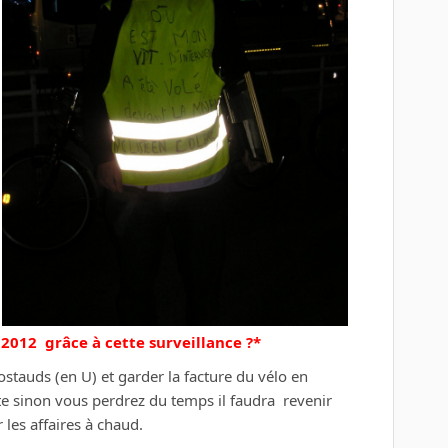
 2012 grâce à cette surveillance ?*
costauds (en U) et garder la facture du vélo en
te sinon vous perdrez du temps il faudra revenir
 les affaires à chaud.