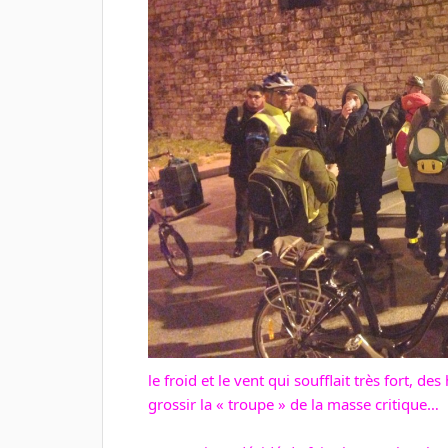
le froid et le vent qui soufflait très fort, 
grossir la « troupe » de la masse critique…