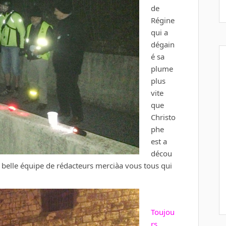
de
Régine
qui a
dégain
é sa
plume
plus
vite
que
Christo
phe
est a
décou
belle équipe de rédacteurs merciàa vous tous qui
Toujou
rs