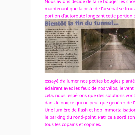
Nous avions décidé de faire bouger les cho
maintenant que la piste de l’arsenal se trou
portion d’autoroute longeant cette portion d
essayé d’allumer nos petites bougies planté
éclairant avec les feux de nos vélos, le vent
cela, nous espérons que des solutions vont ê
dans le noir,ce qui ne peut que générer de l’
Une lumière de flash et hop immortalisation
le parking du rond-point, Patrice a sorti s
tous les copains et copines.