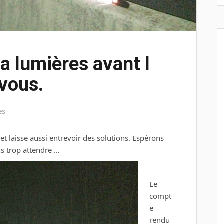
la lumières avant l
 vous.
es
et laisse aussi entrevoir des solutions. Espérons
ns trop attendre …
Le
compt
e
rendu