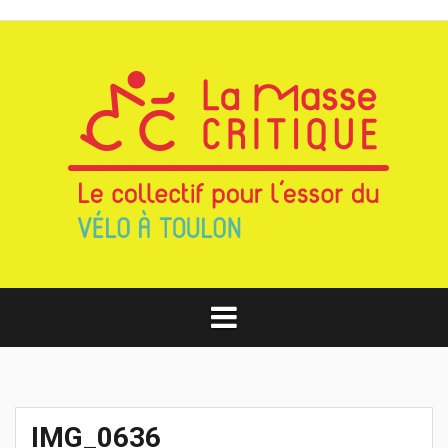
Aller
au
contenu
IMG_0636