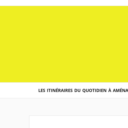
Aller
au
contenu
LES ITINÉRAIRES DU QUOTIDIEN À AMÉN