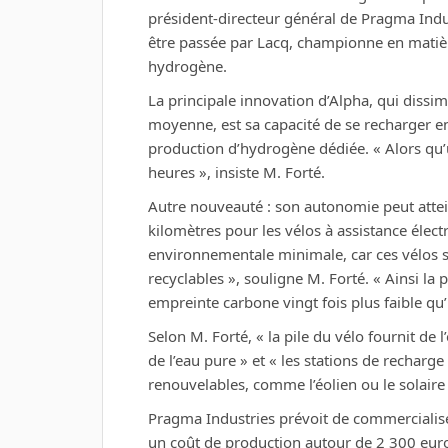
président-directeur général de Pragma Indus
être passée par Lacq, championne en matièr
hydrogène.
La principale innovation d’Alpha, qui dissi
moyenne, est sa capacité de se recharger e
production d’hydrogène dédiée. « Alors qu’u
heures », insiste M. Forté.
Autre nouveauté : son autonomie peut attei
kilomètres pour les vélos à assistance élect
environnementale minimale, car ces vélos 
recyclables », souligne M. Forté. « Ainsi la 
empreinte carbone vingt fois plus faible qu’u
Selon M. Forté, « la pile du vélo fournit de l
de l’eau pure » et « les stations de recharg
renouvelables, comme l’éolien ou le solaire 
Pragma Industries prévoit de commercialise
un coût de production autour de 2 300 euros