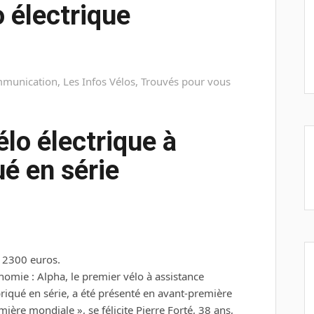
o électrique
mmunication
,
Les Infos Vélos
,
Trouvés pour vous
élo électrique à
é en série
omie : Alpha, le premier vélo à assistance
briqué en série, a été présenté en avant-première
emière mondiale », se félicite Pierre Forté, 38 ans,