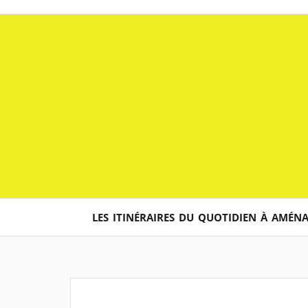
Aller
au
contenu
LES ITINÉRAIRES DU QUOTIDIEN À AMÉN