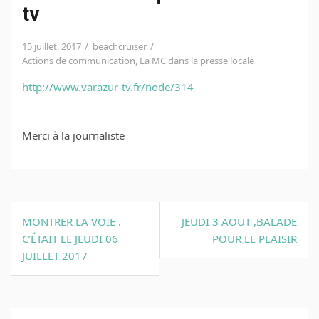
tv
15 juillet, 2017
beachcruiser
Actions de communication
,
La MC dans la presse locale
http://www.varazur-tv.fr/node/314
Merci à la journaliste
Navigation
MONTRER LA VOIE .
JEUDI 3 AOUT ,BALADE
de
C’ÉTAIT LE JEUDI 06
POUR LE PLAISIR
l’article
JUILLET 2017