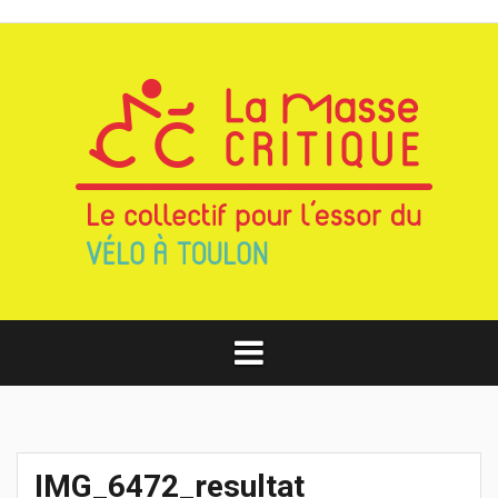
Aller
au
contenu
IMG_6472_resultat