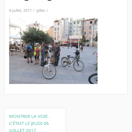
8 juillet, 2017
gilles
Navigation
MONTRER LA VOIE .
de
C’ÉTAIT LE JEUDI 06
l’article
JUILLET 2017