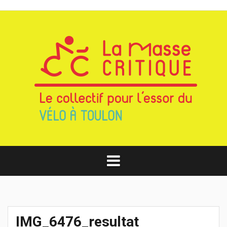
Aller
au
contenu
IMG_6476_resultat