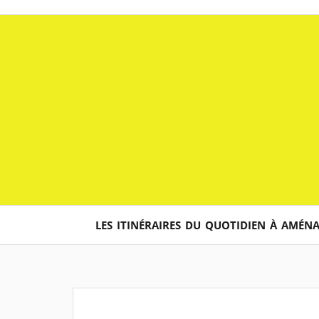
Aller
au
contenu
LES ITINÉRAIRES DU QUOTIDIEN À AMÉN