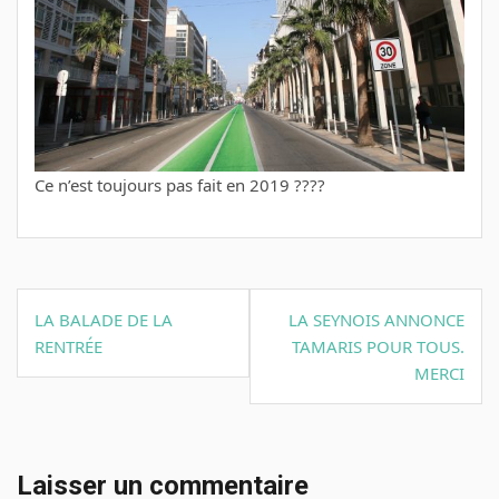
Ce n’est toujours pas fait en 2019 ????
Navigation
LA BALADE DE LA
LA SEYNOIS ANNONCE
de
RENTRÉE
TAMARIS POUR TOUS.
l’article
MERCI
Laisser un commentaire