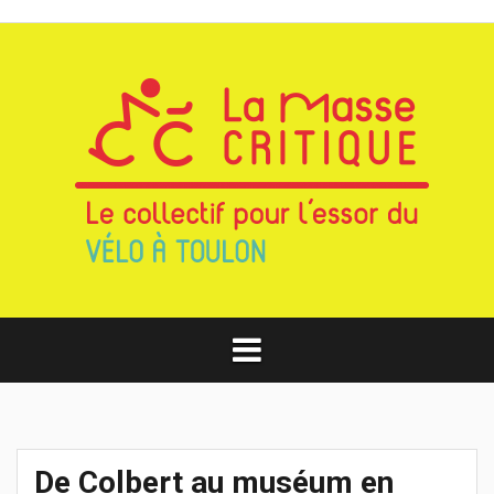
Aller
au
contenu
De Colbert au muséum en