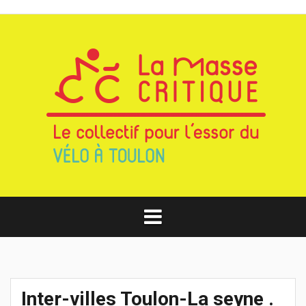
Aller
au
contenu
Inter-villes Toulon-La seyne .