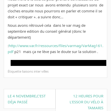
projet exact car nous avons entendu plusieurs sons de
cloches ensuite nous pourrons en parler et comme il se
doit « critiquer ». a suivre donc…
Nous avons rétrouvé cela dans le var mag de
septembre edition du conseil général (donc le
département)
:
http://www.var.fr/ressources/files/varmag/VarMag161.
pdf
p21 mais ça ne lève pas le doute sur la solution .
Étiquette
liaisons inter villes
Navigation
LE 4 NOVEMBRE,C'EST
12 HEURES POUR
de
DÉJA PASSÉ
L'ESSOR DU VÉLO À
l’article
TAMARIS