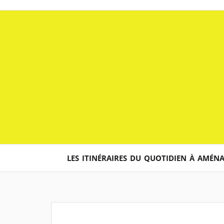
Aller
au
contenu
LES ITINÉRAIRES DU QUOTIDIEN À AMÉN