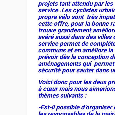
projets tant attendu par les 
service .Les cyclistes urbai
propre vélo sont très impat
cette offre, pour la bonne r
trouve grandement améliorée
avéré aussi dans des ville
service permet de compléter
communs et en améliore la 
prévoir dès la conception de
aménagements qui permettr
sécurité pour sauter dans u
Voici donc pour les deux pr
à cœur mais nous aimerions
thèmes suivants :
-Est-il possible d’organise
les responsables de la mair